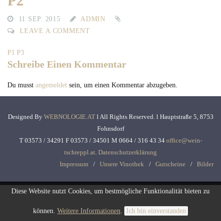
P2
11 SEP. 2015
ADMIN
LEAVE A COMMENT
P1
P3
Schreibe Einen Kommentar
Du musst
angemeldet
sein, um einen Kommentar abzugeben.
Designed By
WEBNOLOGIE.AT
l All Rights Reserved. l Hauptstraße 5, 8753
Fohnsdorf
T 03573 / 34291 F 03573 / 34501 M 0664 / 316 43 34
office@wein-
tschreppl.at
.
Datenschutzerklärung
Impressum
Unsere Vinothek
Gutscheine
Bilder
Diese Website nutzt Cookies, um bestmögliche Funktionalität bieten zu
können.
Weitere Informationen
.
Ich bin einverstanden